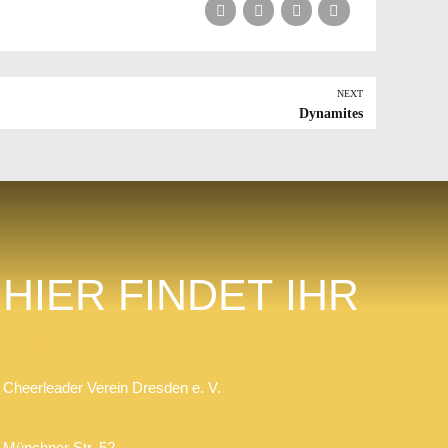
NEXT
Dynamites
HIER FINDET IHR
UNS
Cheerleader Verein Dresden e. V.
Münchner Str. 52