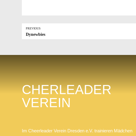
PREVIOUS
Dynewbies
CHERLEADER
VEREIN
DRESDEN
Im Cheerleader Verein Dresden e.V. trainieren Mädchen